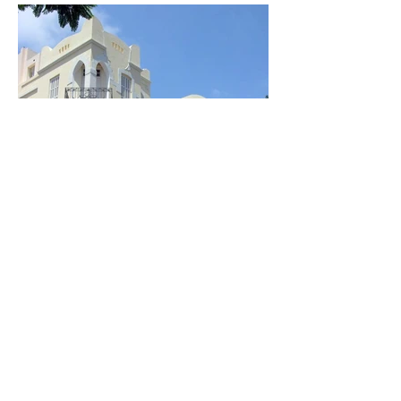
נחלת בנימין 8, תל אביב.
מבנה משנת 1921 בתכנונו של יהושע צבי
טבצ'ניק, הביקש לגבש סגנון ארץ-ישראלי,
בעל מוטיבים יהודיים מודגשים, בשילוב סגנון